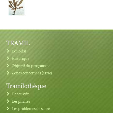
TRAMIL
Editorial
Historique
Objectif du programme
Zones concernées (carte)
Tramilothèque
Découvrir
Les plantes
Les problèmes de santé