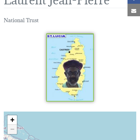
C
National Trust
Loading map...
+
−