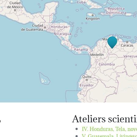
L
Ateliers scient
IV. Honduras, Tela,
nov
V. Guatemala, Lívingst