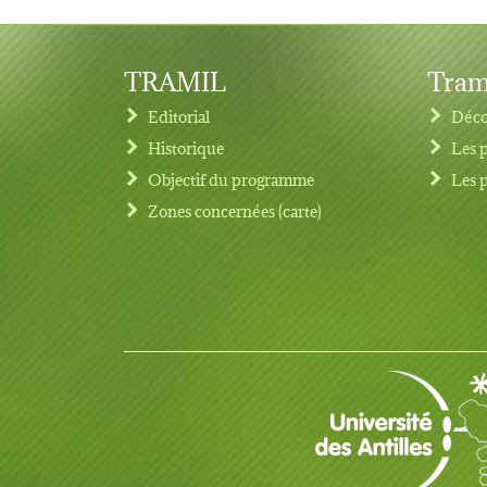
TRAMIL
Tram
Editorial
Déco
Historique
Les 
Objectif du programme
Les 
Footer menu
Zones concernées (carte)