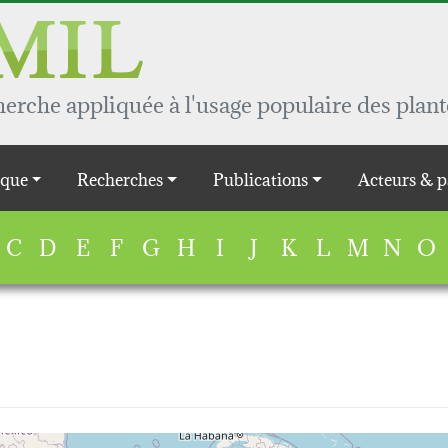
rche appliquée à l'usage populaire des plant
que
Recherches
Publications
Acteurs & p
C
D
E
F
G
H
I
J
K
L
M
N
O
map...