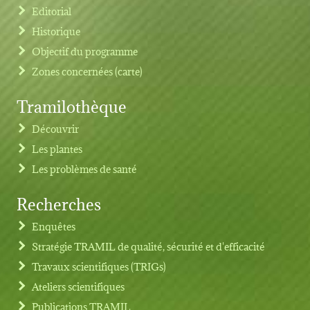
Editorial
Historique
Objectif du programme
Zones concernées (carte)
Tramilothèque
Découvrir
Les plantes
Les problèmes de santé
Recherches
Footer menu
Enquêtes
Stratégie TRAMIL de qualité, sécurité et d'efficacité
Travaux scientifiques (TRIGs)
Ateliers scientifiques
Publications TRAMIL