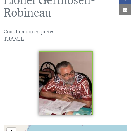
Robineau
C
Coordination enquêtes
TRAMIL
Loading map...