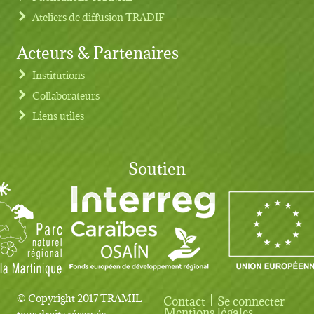
Ateliers de diffusion TRADIF
Acteurs & Partenaires
Institutions
Collaborateurs
Liens utiles
Soutien
© Copyright 2017 TRAMIL
Contact
Se connecter
User account menu
Mentions légales
tous droits réservés