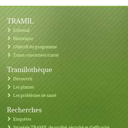
TRAMIL
Editorial
Historique
Objectif du programme
Zones concernées (carte)
Tramilothèque
Découvrir
Les plantes
Les problèmes de santé
Recherches
Footer menu
Enquêtes
Stratégie TRAMIL de qualité, sécurité et d'efficacité