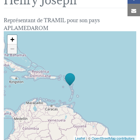
C
Représentant de TRAMIL pour son pays
APLAMEDAROM
Loading map...
+
−
Leaflet
| ©
OpenStreetMap contributors