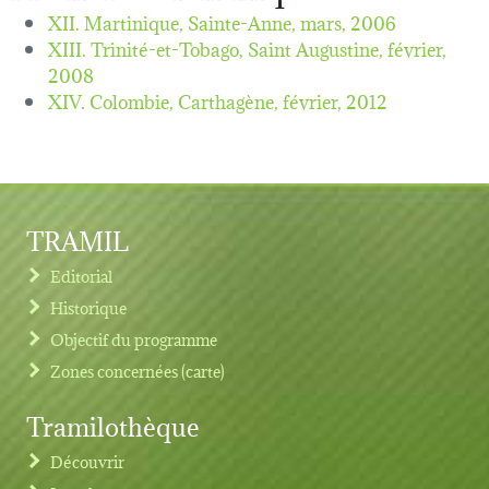
XII. Martinique, Sainte-Anne,
mars, 2006
XIII. Trinité-et-Tobago, Saint Augustine,
février,
2008
XIV. Colombie, Carthagène,
février, 2012
TRAMIL
Editorial
Historique
Objectif du programme
Zones concernées (carte)
Tramilothèque
Découvrir