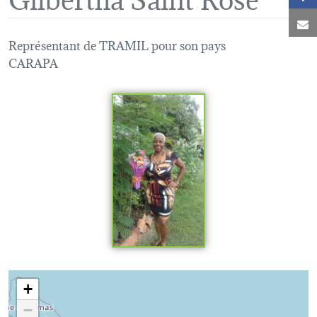
C
Représentant de TRAMIL pour son pays
CARAPA
Loading map...
+
−