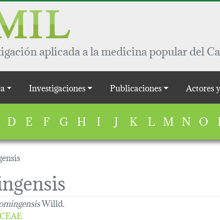
igación aplicada a la medicina popular del Ca
a
Investigaciones
Publicaciones
Actores 
D
E
F
G
H
I
J
K
L
M
N
O
ensis
ngensis
omingensis
Willd.
CEAE