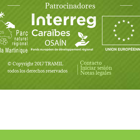
Patrocinadores
Contacto
© Copyright 2017 TRAMIL
Iniciar sesión
User account menu
todos los derechos reservados
Notas legales