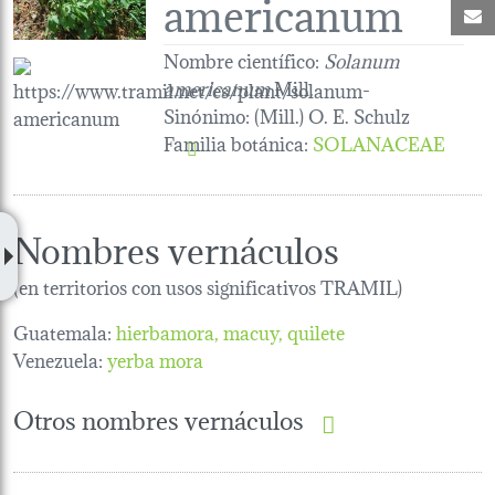
americanum
C
Nombre científico:
Solanum
americanum
Mill.
Sinónimo:
(Mill.) O. E. Schulz
Familia botánica
:
SOLANACEAE
Nombres vernáculos
(en territorios con usos significativos TRAMIL)
Guatemala:
hierbamora
macuy
quilete
Venezuela:
yerba mora
Otros nombres vernáculos