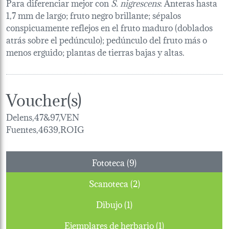
Para diferenciar mejor con
S. nigrescens
: Anteras hasta
1,7 mm de largo; fruto negro brillante; sépalos
conspicuamente reflejos en el fruto maduro (doblados
atrás sobre el pedúnculo); pedúnculo del fruto más o
menos erguido; plantas de tierras bajas y altas.
Voucher(s)
Delens,47&97,VEN
Fuentes,4639,ROIG
Fototeca (9)
Scanoteca (2)
Dibujo (1)
Ejemplares de herbario (1)