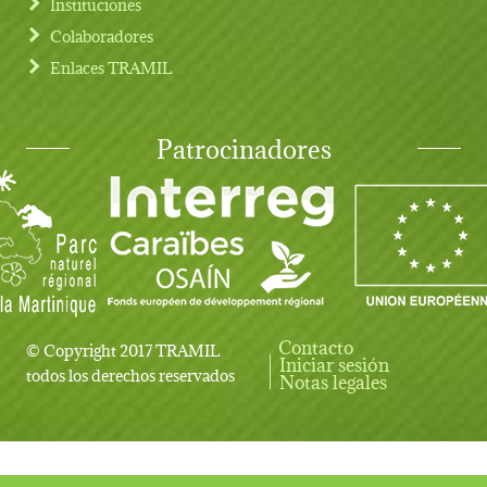
Instituciones
Colaboradores
Enlaces TRAMIL
Patrocinadores
Contacto
© Copyright 2017 TRAMIL
Iniciar sesión
User account menu
todos los derechos reservados
Notas legales