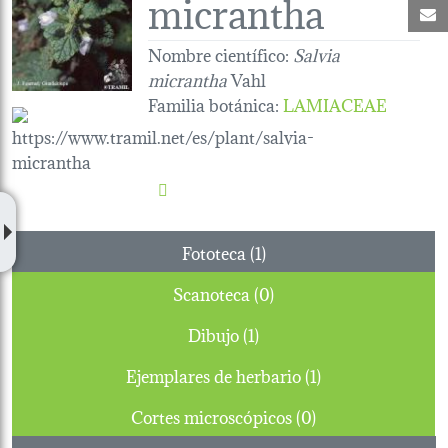
micrantha
C
Nombre científico:
Salvia
micrantha
Vahl
Familia botánica
:
LAMIACEAE
Fototeca (1)
Scanoteca (0)
Dibujo (1)
Ejemplares de herbario (1)
Cortes microscópicos (0)