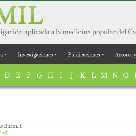
igación aplicada a la medicina popular del Ca
a
Investigaciones
Publicaciones
Actores 
D
E
F
G
H
I
J
K
L
M
N
O
ta
Burm. f.
EAE