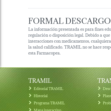
FORMAL DESCARGO
La información presentada es para fines edu
regulación o disposición legal. Debido a que
interacciones con medicamentos, cualquiera 
la salud calificado. TRAMIL no se hace resp
esta Farmacopea.
TRAMIL
TRAM
Editorial TRAMIL
Desc
Historial
Plan
Programa TRAMIL
Prob
Footer menu
Mapa interactivo