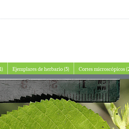
ujo (1)
Ejemplares de herbario (5)
Cortes micro