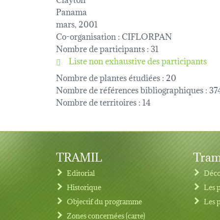
Panama
mars, 2001
Co-organisation
: CIFLORPAN
Nombre de participants
: 31
Liste non exhaustive des participants
Nombre de plantes étudiées
: 20
Nombre de références bibliographiques
: 37
Nombre de territoires
: 14
TRAMIL
Tram
Editorial
Déco
Historique
Les 
Objectif du programme
Les 
Footer menu
Zones concernées (carte)