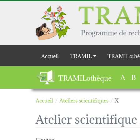
Aller au contenu principal
Programme de reche
Main navigation
Accueil
TRAMIL
TRAMILothè
A
B
TRAMILothèque
Accueil
Ateliers scientifiques
X
Atelier scientifique
Clayton