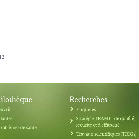
42
ilothèque
Recherches
uvrir
Enquêtes
plantes
Stratégie TRAMIL de qualité,
sécurité et d'efficacité
problèmes de santé
Travaux scientifiques (TRIGs)