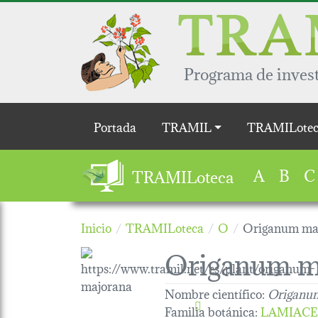
Pasar al contenido principal
Programa de invest
Main navigation
Portada
TRAMIL
TRAMILotec
A
B
C
TRAMILoteca
Inicio
TRAMILoteca
O
Origanum ma
Origanum m
Nombre científico:
Origanu
Familia botánica
:
LAMIAC