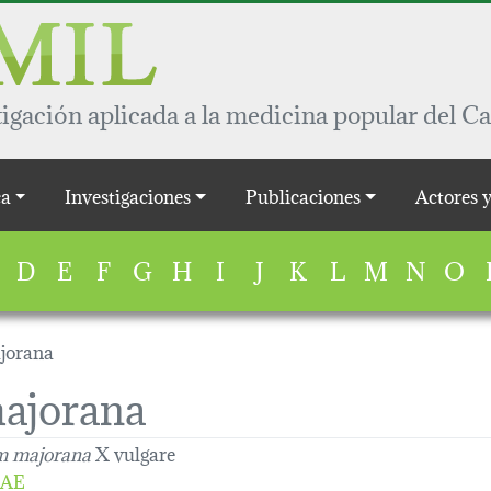
igación aplicada a la medicina popular del Ca
a
Investigaciones
Publicaciones
Actores 
D
E
F
G
H
I
J
K
L
M
N
O
jorana
ajorana
m majorana
X vulgare
EAE