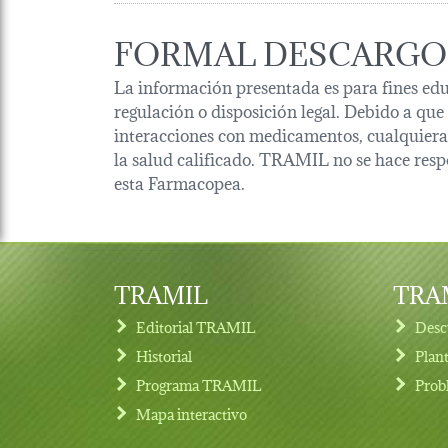
FORMAL DESCARGO
La información presentada es para fines edu
regulación o disposición legal. Debido a que
interacciones con medicamentos, cualquiera 
la salud calificado. TRAMIL no se hace resp
esta Farmacopea.
TRAMIL
TRAM
Editorial TRAMIL
Desc
Historial
Plan
Programa TRAMIL
Prob
Footer menu
Mapa interactivo