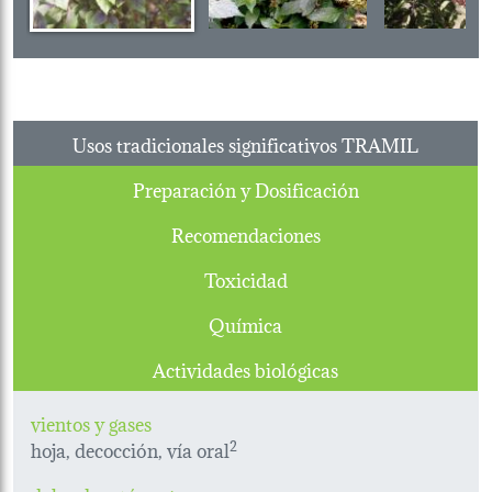
Usos tradicionales significativos TRAMIL
Preparación y Dosificación
Recomendaciones
Toxicidad
Química
Actividades biológicas
vientos y gases
hoja, decocción, vía oral
2