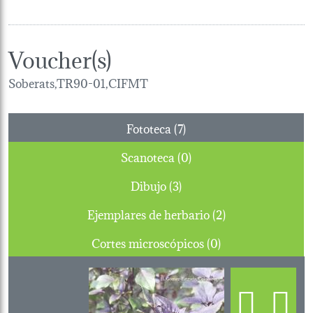
Voucher(s)
Soberats,TR90-01,CIFMT
Fototeca (7)
Scanoteca (0)
Dibujo (3)
Ejemplares de herbario (2)
Cortes microscópicos (0)