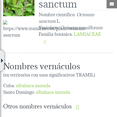
sanctum
C
Nombre científico:
Ocimum
sanctum
L.
Sinónimo:
Ocimum tenuiflorum
Familia botánica
:
LAMIACEAE
Nombres vernáculos
(en territorios con usos significativos TRAMIL)
Cuba:
albahaca morada
Santo Domingo:
albahaca morada
Otros nombres vernáculos