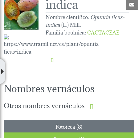
indica
C
Nombre científico:
Opuntia ficus-
indica
(L.) Mill.
Familia botánica
:
CACTACEAE
Nombres vernáculos
Otros nombres vernáculos
Fototeca (8)