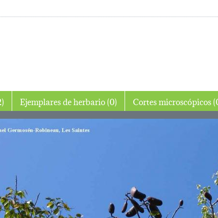
o (2)
Ejemplares de herbario (0)
Cortes micro