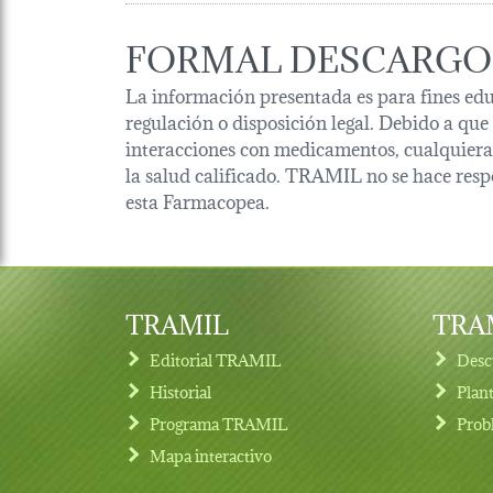
FORMAL DESCARGO
La información presentada es para fines edu
regulación o disposición legal. Debido a que
interacciones con medicamentos, cualquiera 
la salud calificado. TRAMIL no se hace resp
esta Farmacopea.
TRAMIL
TRAM
Editorial TRAMIL
Desc
Historial
Plan
Programa TRAMIL
Prob
Footer menu
Mapa interactivo