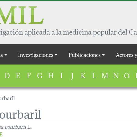
igación aplicada a la medicina popular del Ca
a
Investigaciones
Publicaciones
Actores 
D
E
F
G
H
I
J
K
L
M
N
O
rbaril
urbaril
 courbaril
L.
E