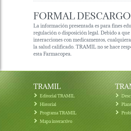
FORMAL DESCARGO
La información presentada es para fines edu
regulación o disposición legal. Debido a que
interacciones con medicamentos, cualquiera 
la salud calificado. TRAMIL no se hace resp
esta Farmacopea.
TRAMIL
TRAM
Editorial TRAMIL
Desc
Historial
Plan
Programa TRAMIL
Prob
Footer menu
Mapa interactivo