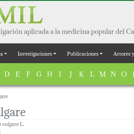
igación aplicada a la medicina popular del Ca
a
Investigaciones
Publicaciones
Actores 
D
E
F
G
H
I
J
K
L
M
N
O
are
lgare
 vulgare
L.
E