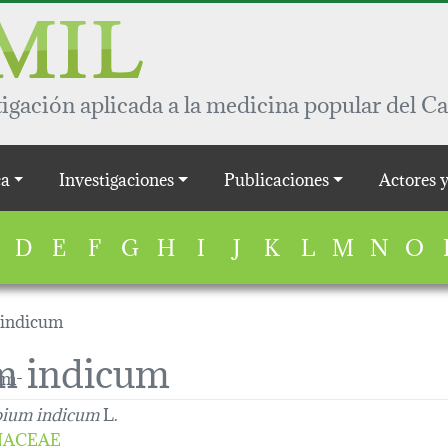
igación aplicada a la medicina popular del Ca
a
Investigaciones
Publicaciones
Actores 
D
E
F
G
H
I
J
K
L
M
N
O
 indicum
m indicum
pium indicum
L.
NACEAE