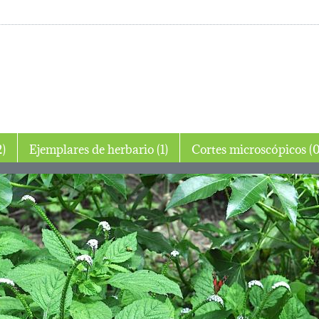
o (2)
Ejemplares de herbario (1)
Cortes microscóp