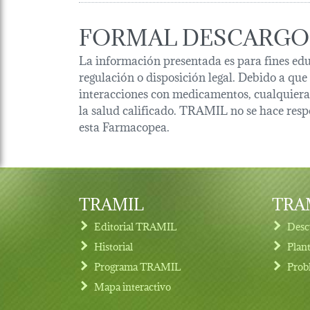
FORMAL DESCARGO
La información presentada es para fines edu
regulación o disposición legal. Debido a que
interacciones con medicamentos, cualquiera 
la salud calificado. TRAMIL no se hace resp
esta Farmacopea.
TRAMIL
TRAM
Editorial TRAMIL
Desc
Historial
Plan
Programa TRAMIL
Prob
Footer menu
Mapa interactivo