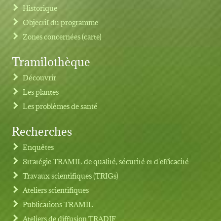
Historique
Objectif du programme
Zones concernées (carte)
Tramilothèque
Découvrir
Les plantes
Les problèmes de santé
Recherches
Footer menu
Enquêtes
Stratégie TRAMIL de qualité, sécurité et d'efficacité
Travaux scientifiques (TRIGs)
Ateliers scientifiques
Publications TRAMIL
Ateliers de diffusion TRADIF