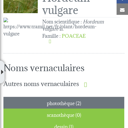
vulgare
C
Nom scientifique :
Hordeum
vulgare
L.
Famille
:
POACEAE
Noms vernaculaires
Autres noms vernaculaires
photothèque (2)
scanothèque (0)
dessin (1)