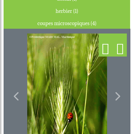
herbier (1)
coupes microscopiques (4)
Previous
Next