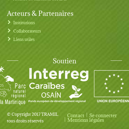
Acteurs & Partenaires
Institutions
Collaborateurs
Liens utiles
Soutien
© Copyright 2017 TRAMIL
Contact
Se connecter
User account menu
Mentions légales
tous droits réservés