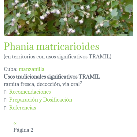
Phania matricarioides
(en territorios con usos significativos TRAMIL)
Cuba:
manzanilla
Usos tradicionales significativos TRAMIL
ramita fresca, decocción, via oral
2
Recomendaciones
Preparación y Dosificación
Referencias
Paginación
Página anterior
‹‹
Página 2
Siguiente página
››