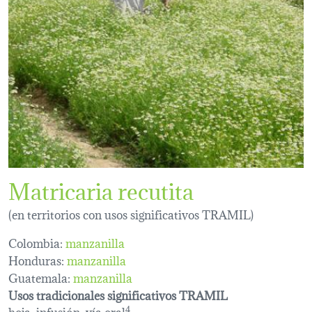
Matricaria recutita
(en territorios con usos significativos TRAMIL)
Colombia:
manzanilla
Honduras:
manzanilla
Guatemala:
manzanilla
Usos tradicionales significativos TRAMIL
hoja, infusión, vía oral
4