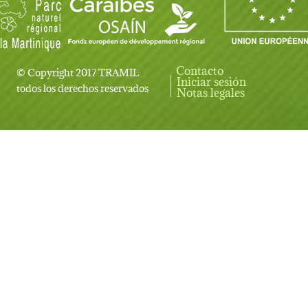
Contacto
© Copyright 2017 TRAMIL
Iniciar sesión
User account menu
todos los derechos reservados
Notas legales