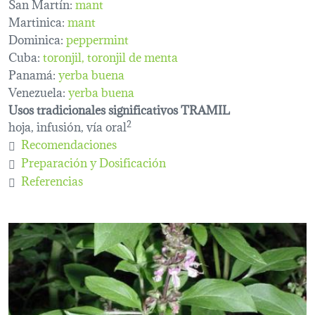
San Martín:
mant
Martinica:
mant
Dominica:
peppermint
Cuba:
toronjil
toronjil de menta
Panamá:
yerba buena
Venezuela:
yerba buena
Usos tradicionales significativos TRAMIL
hoja, infusión, vía oral
2
Recomendaciones
Preparación y Dosificación
Referencias