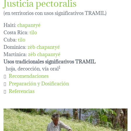
Justicia pectoralis
(en territorios con usos significativos TRAMIL)
Haití:
chapantyé
Costa Rica:
tilo
Cuba:
tilo
Dominica:
zèb chapantyé
Martinica:
zèb chapantyé
Usos tradicionales significativos TRAMIL
hoja, decocción, vía oral
1
Recomendaciones
Preparación y Dosificación
Referencias