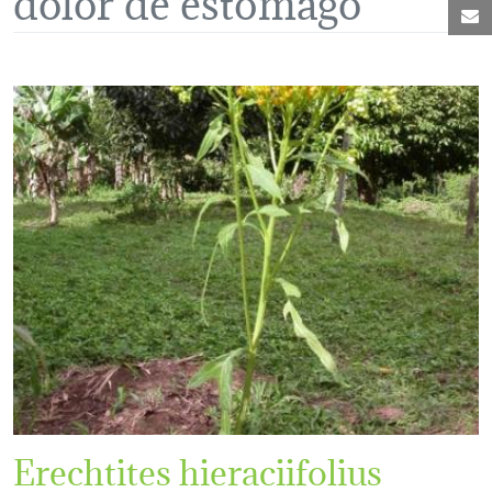
C
Erechtites hieraciifolius