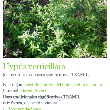
Hyptis verticillata
(en territorios con usos significativos TRAMIL)
Nicaragua:
escobilla
hierba del dolor
trébol de monte
Panamá:
hierba de zorra
Usos tradicionales significativos TRAMIL
raíz fresca, decocción, vía oral
2
Recomendaciones