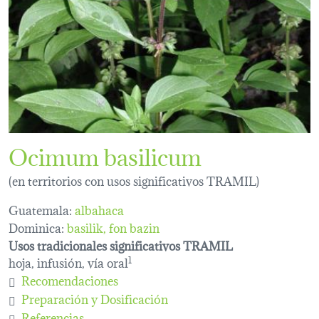
Ocimum basilicum
(en territorios con usos significativos TRAMIL)
Guatemala:
albahaca
Dominica:
basilik
fon bazin
Usos tradicionales significativos TRAMIL
hoja, infusión, vía oral
1
Recomendaciones
Preparación y Dosificación
Referencias