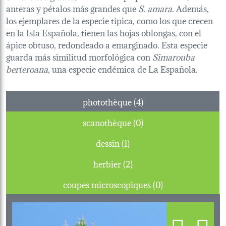
anteras y pétalos más grandes que
S. amara
. Además,
los ejemplares de la especie típica, como los que crecen
en la Isla Española, tienen las hojas oblongas, con el
ápice obtuso, redondeado a emarginado. Esta especie
guarda más similitud morfológica con
Simarouba
berteroana
, una especie endémica de La Española.
photothèque (4)
scanothèque (0)
dessin (1)
herbier (2)
coupes microscopiques (0)