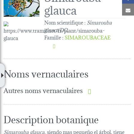
glauca
C
Nom scientifique :
Simarouba
glauca
DC.
Famille
:
SIMAROUBACEAE
Noms vernaculaires
Autres noms vernaculaires
Description botanique
Simarouba glauca
, siendo mas pequeño el árbol, tiene