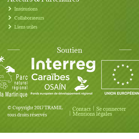
Institutions
Collaborateurs
Liens utiles
Soutien
© Copyright 2017 TRAMIL
Contact
Se connecter
User account menu
Mentions légales
tous droits réservés