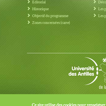
Editorial
Déco
Historique
Les 
Objectif du programme
Les 
Footer menu
Zones concernées (carte)
© Copyright 2017 TRAMIL tous droits réservés
Ce site utilise des cookies pour renseigner