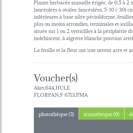
Plante herbacée annuelle érigée, de 0,5 à 2 m
lancéolées à ovales-lancéolées, 5-10 (-30) c
inférieures à base ailée pécioliforme, feuille
plus ou moins arrondies, terminales et axillai
située sur 1 ou 2 verticilles à la périphérie d
indéhiscent, à aigrette blanche pouvant atte
La feuille et la fleur ont une saveur acre et 
Voucher(s)
Aker,644,HULE
FLORPAN,F-6713,PMA
photothèque (3)
scanothèque (0)