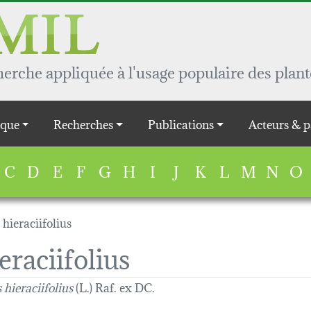
rche appliquée à l'usage populaire des plant
que
Recherches
Publications
Acteurs & p
C
D
E
F
G
H
I
J
K
L
M
N
O
 hieraciifolius
eraciifolius
 hieraciifolius
(L.) Raf. ex DC.