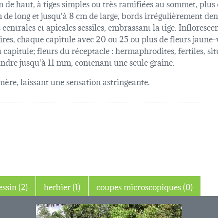
 de haut, à tiges simples ou très ramifiées au sommet, plus o
m de long et jusqu'à 8 cm de large, bords irrégulièrement den
s centrales et apicales sessiles, embrassant la tige. Infloresce
res, chaque capitule avec 20 ou 25 ou plus de fleurs jaune-ver
u capitule; fleurs du réceptacle : hermaphrodites, fertiles, sit
indre jusqu'à 11 mm, contenant une seule graine.
amère, laissant une sensation astringeante.
dessin (2)
herbier (1)
coupes microscopiques (0)