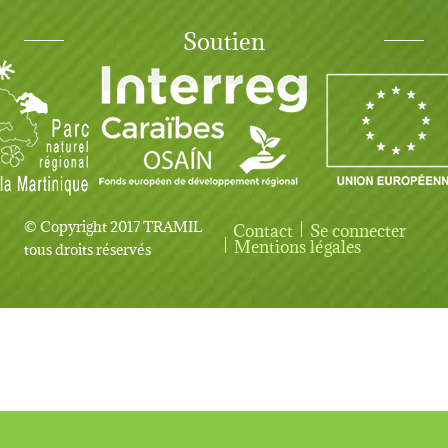
Soutien
© Copyright 2017 TRAMIL
Contact
Se connecter
User account menu
Mentions légales
tous droits réservés