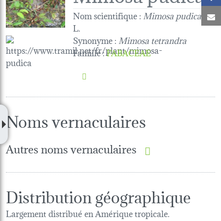
Nom scientifique :
Mimosa pudica
C
L.
Synonyme :
Mimosa tetrandra
Famille
:
FABACEAE
Noms vernaculaires
Autres noms vernaculaires
Distribution géographique
Largement distribué en Amérique tropicale.