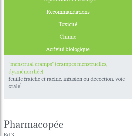
Recommandations
Toxicité
Chimie
Activité biologique
"menstrual cramps" (crampes menstruelles,
dysménorrhée)
feuille fraîche et racine, infusion ou décoction, voie
orale
1
Pharmacopée
Ed.3