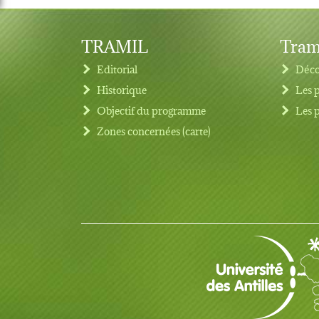
TRAMIL
Tram
Editorial
Déco
Historique
Les 
Objectif du programme
Les 
Footer menu
Zones concernées (carte)