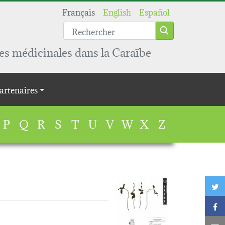
Français
English
Español
es médicinales dans la Caraïbe
artenaires
P
Q
R
S
T
U
V
W
X
Z
T
F