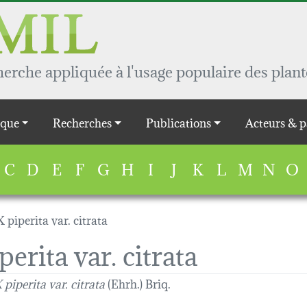
rche appliquée à l'usage populaire des plant
que
Recherches
Publications
Acteurs & p
C
D
E
F
G
H
I
J
K
L
M
N
O
piperita var. citrata
erita var. citrata
piperita var. citrata
(Ehrh.) Briq.