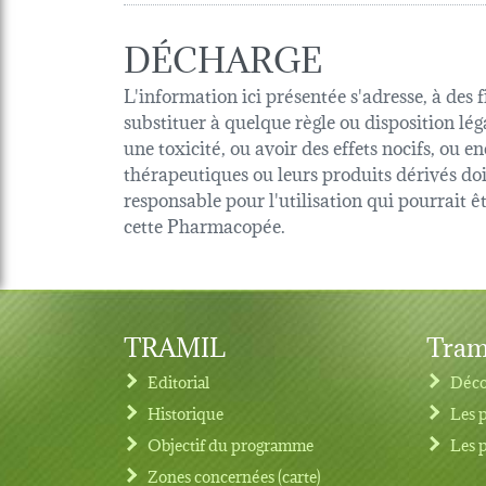
DÉCHARGE
L'information ici présentée s'adresse, à des 
substituer à quelque règle ou disposition lég
une toxicité, ou avoir des effets nocifs, ou
thérapeutiques ou leurs produits dérivés d
responsable pour l'utilisation qui pourrait 
cette Pharmacopée.
TRAMIL
Tram
Editorial
Déco
Historique
Les 
Objectif du programme
Les 
Footer menu
Zones concernées (carte)