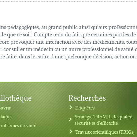
fins pédagogiques, au grand public ainsi qu'aux professionnel
ale que ce soit. Compte tenu du fait que certaines parties de
 encore provoquer une interaction avec des médicaments, tout
oit consulter un médecin ou un autre professionnel de sant
être faite, dans le cadre d'une quelconque décision, action o
ilothèque
Recherches
uvrir
Enquêtes
plantes
Stratégie TRAMIL de qualité,
sécurité et d'efficacité
problèmes de santé
Travaux scientifiques (TRIGs)