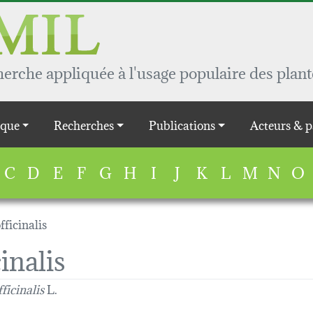
rche appliquée à l'usage populaire des plant
que
Recherches
Publications
Acteurs & p
C
D
E
F
G
H
I
J
K
L
M
N
O
fficinalis
inalis
ficinalis
L.