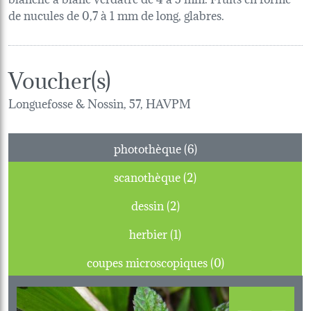
de nucules de 0,7 à 1 mm de long, glabres.
Voucher(s)
Longuefosse & Nossin, 57, HAVPM
photothèque (6)
scanothèque (2)
dessin (2)
herbier (1)
coupes microscopiques (0)