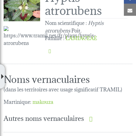
atrorubens
C
Nom scientifique :
Hyptis
atrorubens
Poit.
Famille
:
LAMIACEAE
Noms vernaculaires
(dans les territoires avec usage significatif TRAMIL)
Martinique:
makouza
Autres noms vernaculaires