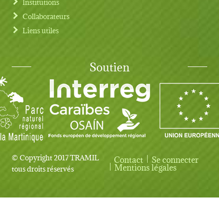
Institutions
Collaborateurs
Liens utiles
Soutien
© Copyright 2017 TRAMIL
Contact
Se connecter
User account menu
Mentions légales
tous droits réservés