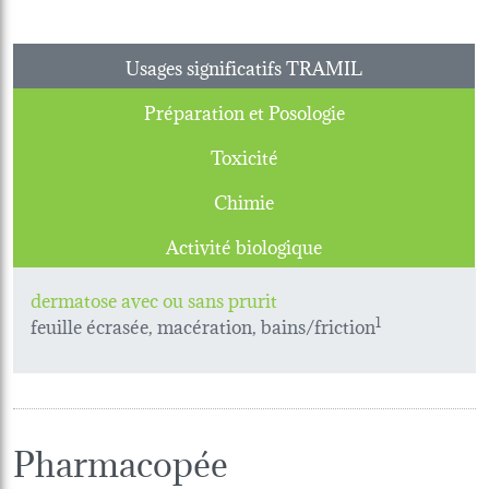
Usages significatifs TRAMIL
Préparation et Posologie
Toxicité
Chimie
Activité biologique
dermatose avec ou sans prurit
feuille écrasée, macération, bains/friction
1
Pharmacopée