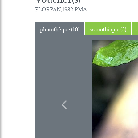
FLORPAN,1932,PMA
photothèque (10)
scanothèque (2)
Previous