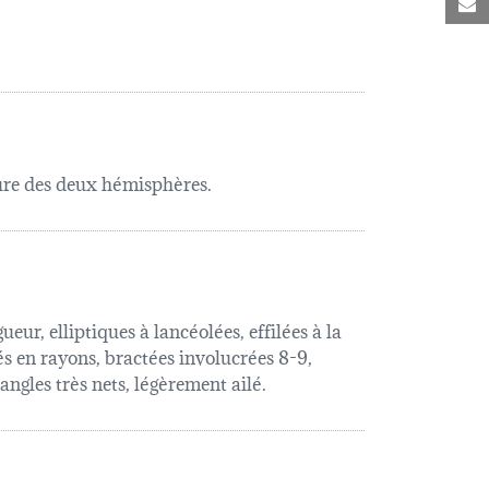
C
ure des deux hémisphères.
ur, elliptiques à lancéolées, effilées à la
és en rayons, bractées involucrées 8-9,
ngles très nets, légèrement ailé.