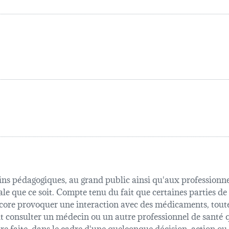
fins pédagogiques, au grand public ainsi qu'aux professionnel
ale que ce soit. Compte tenu du fait que certaines parties de
 encore provoquer une interaction avec des médicaments, tout
oit consulter un médecin ou un autre professionnel de sant
être faite, dans le cadre d'une quelconque décision, action o