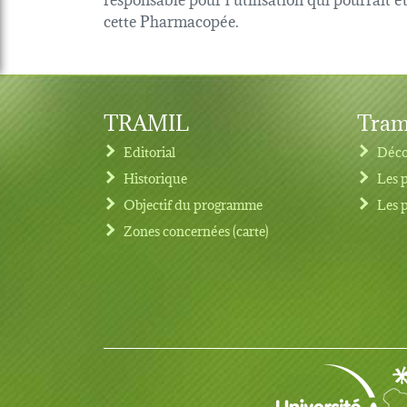
cette Pharmacopée.
TRAMIL
Tram
Editorial
Déco
Historique
Les 
Objectif du programme
Les 
Footer menu
Zones concernées (carte)