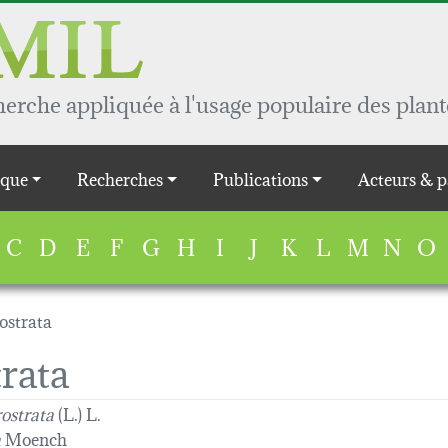
rche appliquée à l'usage populaire des plant
que
Recherches
Publications
Acteurs & p
C
D
E
F
G
H
I
J
K
L
M
N
O
ostrata
trata
rostrata
(L.) L.
a
Moench