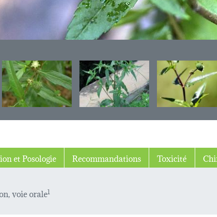
ion et Posologie
Recommandations
Toxicité
Chi
on, voie orale
1