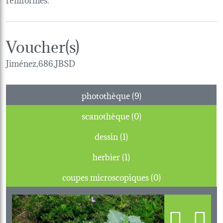
Voucher(s)
Jiménez,686,JBSD
photothèque (9)
scanothèque (0)
dessin (1)
herbier (1)
coupes microscopiques (0)