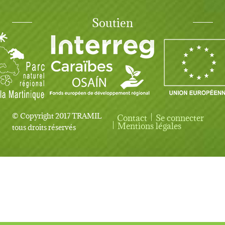
Soutien
© Copyright 2017 TRAMIL
Contact
Se connecter
User account menu
Mentions légales
tous droits réservés