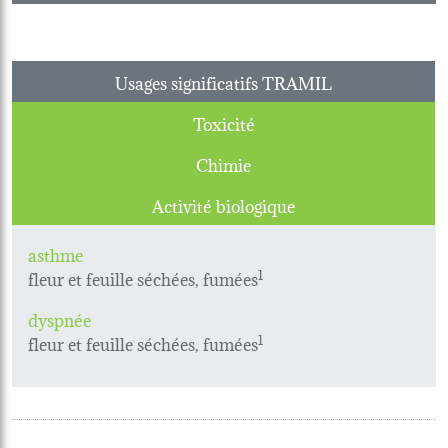
Usages significatifs TRAMIL
Toxicité
Chimie
Activité biologique
asthme
fleur et feuille séchées, fumées
1
dyspnée
fleur et feuille séchées, fumées
1