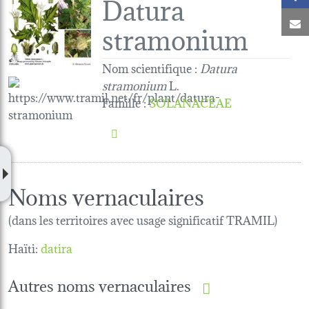
Datura
C
stramonium
Nom scientifique :
Datura
stramonium
L.
Famille
:
SOLANACEAE
Noms vernaculaires
(dans les territoires avec usage significatif TRAMIL)
Haïti:
datira
Autres noms vernaculaires