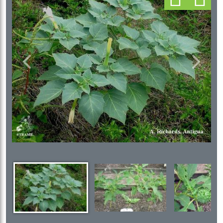
Previous
Next