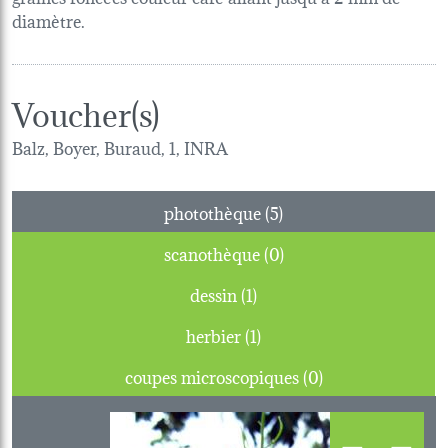
diamètre.
Voucher(s)
Balz, Boyer, Buraud, 1, INRA
photothèque (5)
scanothèque (0)
dessin (1)
herbier (1)
coupes microscopiques (0)