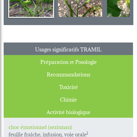
Usages significatifs TRAMIL
Préparation et Posologie
Recommandations
Toxicité
Chimie
Activité biologique
choc émotionnel (sezisman)
feuille fraîche, infusion, voie orale
1