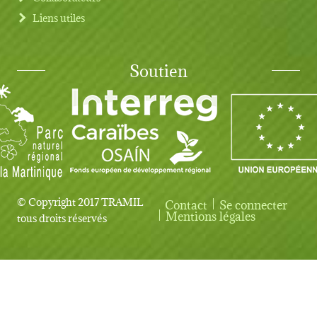
Liens utiles
Soutien
© Copyright 2017 TRAMIL
Contact
Se connecter
User account menu
Mentions légales
tous droits réservés