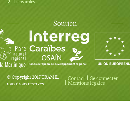
Liens utiles
Soutien
© Copyright 2017 TRAMIL
Contact
Se connecter
User account menu
Mentions légales
tous droits réservés