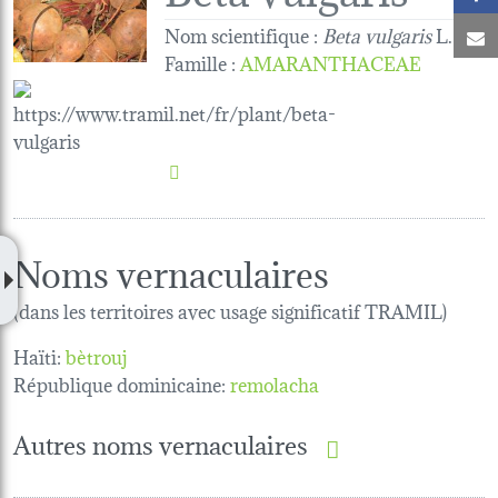
Nom scientifique :
Beta vulgaris
L.
C
Famille
:
AMARANTHACEAE
Noms vernaculaires
(dans les territoires avec usage significatif TRAMIL)
Haïti:
bètrouj
République dominicaine:
remolacha
Autres noms vernaculaires