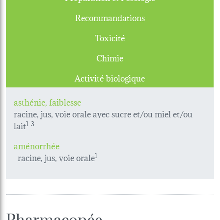
Recommandations
Toxicité
Chimie
Activité biologique
asthénie, faiblesse
racine, jus, voie orale avec sucre et/ou miel et/ou
lait
1-3
aménorrhée
racine, jus, voie orale
1
Pharmacopée