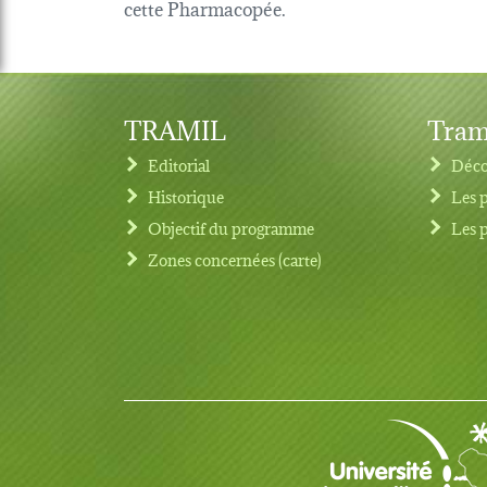
cette Pharmacopée.
TRAMIL
Tram
Editorial
Déco
Historique
Les 
Objectif du programme
Les 
Footer menu
Zones concernées (carte)