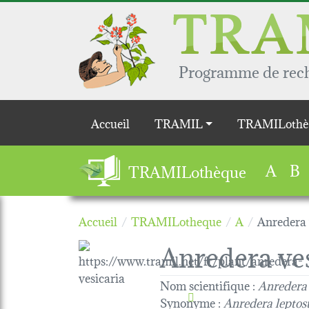
Aller au contenu principal
Programme de reche
Main navigation
Accueil
TRAMIL
TRAMILothè
A
B
TRAMILothèque
Accueil
TRAMILotheque
A
Anredera 
Anredera ves
Nom scientifique :
Anredera 
Synonyme :
Anredera leptos