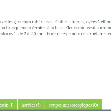
de long; racines tubéreuses. Feuilles alternes, ovées à ellip
 ou brusquement étroites à la base. Fleurs minuscules aroma
tales ovés de 2 à 2,5 mm. Fruit de type noix tricarpélaire av
dessin (1)
herbier (5)
coupes microscopiques (0)