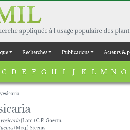
rche appliquée à l'usage populaire des plant
que
Recherches
Publications
Acteurs & p
C
D
E
F
G
H
I
J
K
L
M
N
O
vesicaria
icaria
vesicaria
(Lam.) C.F. Gaertn.
tachys
(Moq.) Steenis