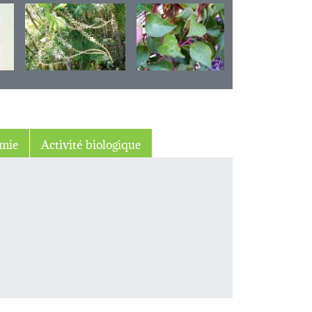
mie
Activité biologique