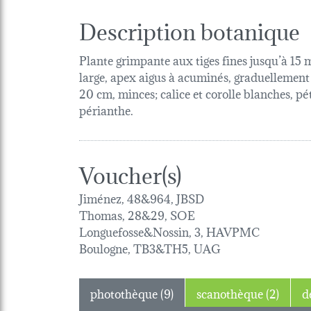
Description botanique
Plante grimpante aux tiges fines jusqu’à 15 m 
large, apex aigus à acuminés, graduellement
20 cm, minces; calice et corolle blanches, pé
périanthe.
Voucher(s)
Jiménez, 48&964, JBSD
Thomas, 28&29, SOE
Longuefosse&Nossin, 3, HAVPMC
Boulogne, TB3&TH5, UAG
photothèque (9)
scanothèque (2)