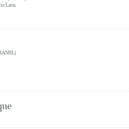
ria
Lam.
 TRAMIL)
que