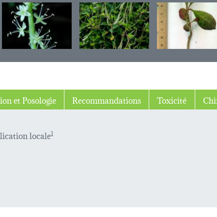
ion et Posologie
Recommandations
Toxicité
Chi
lication locale
1