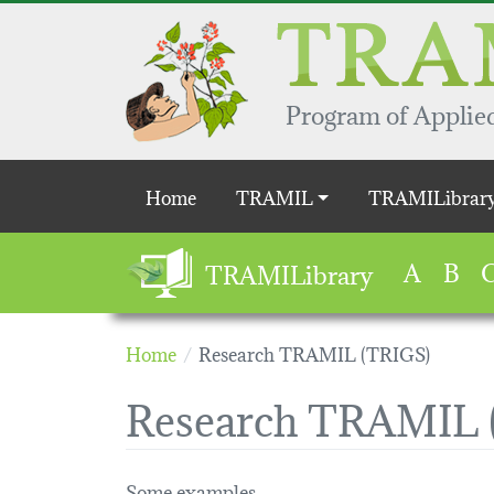
Skip to main content
Program of Applied
Main navigation
Home
TRAMIL
TRAMILibrar
A
B
TRAMILibrary
Home
Research TRAMIL (TRIGS)
Research TRAMIL 
Some examples