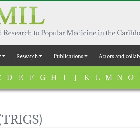
 Research to Popular Medicine in the Caribb
y
Research
Publications
Actors and collab
C
D
E
F
G
H
I
J
K
L
M
N
O
(TRIGS)