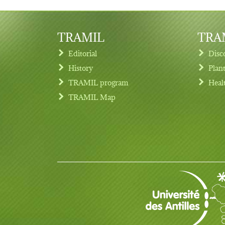
TRAMIL
TRAM
Editorial
Disc
History
Plan
TRAMIL program
Heal
Footer menu
TRAMIL Map