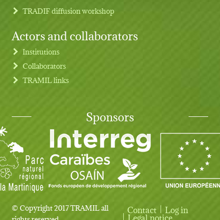
TRADIF diffusion workshop
Actors and collaborators
Institutions
Collaborators
TRAMIL links
Sponsors
© Copyright 2017 TRAMIL all
Contact
Log in
User account menu
Legal notice
rights reserved.