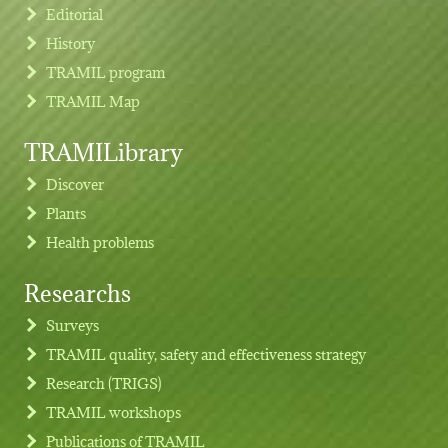
Editorial
History
TRAMIL program
TRAMIL Map
TRAMILibrary
Discover
Plants
Health problems
Researchs
Footer menu
Surveys
TRAMIL quality, safety and effectiveness strategy
Research (TRIGS)
TRAMIL workshops
Publications of TRAMIL