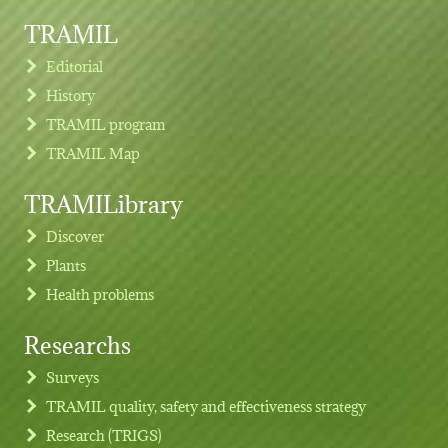
TRAMIL
Editorial
History
TRAMIL program
TRAMIL Map
TRAMILibrary
Discover
Plants
Health problems
Researchs
Footer menu
Surveys
TRAMIL quality, safety and effectiveness strategy
Research (TRIGS)