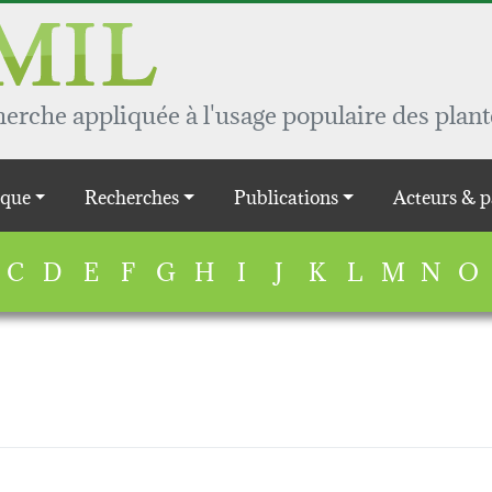
rche appliquée à l'usage populaire des plant
que
Recherches
Publications
Acteurs & p
C
D
E
F
G
H
I
J
K
L
M
N
O