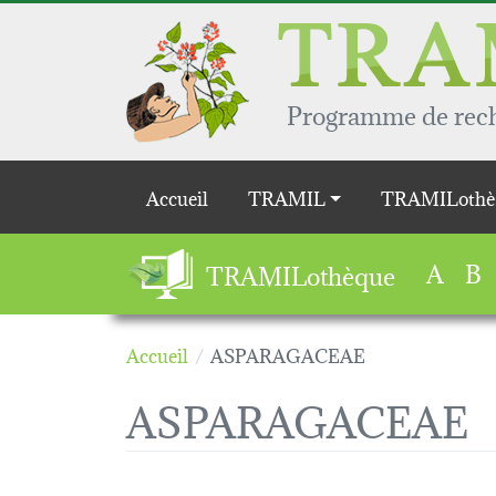
Aller au contenu principal
Programme de reche
Main navigation
Accueil
TRAMIL
TRAMILothè
A
B
TRAMILothèque
Accueil
ASPARAGACEAE
ASPARAGACEAE