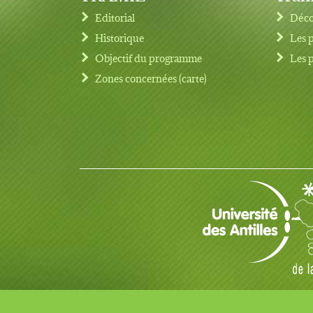
Editorial
Déco
Historique
Les 
Objectif du programme
Les 
Footer menu
Zones concernées (carte)
© Copyright 2017 TRAMIL tous droits réservés