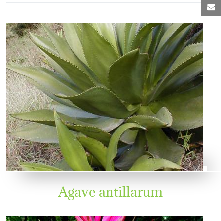
C
Agave antillarum