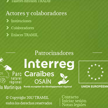
Talleres difusion TRADIF
Actores y colaboradores
Instituciones
Colaboradores
Enlaces TRAMIL
Patrocinadores
Contacto
© Copyright 2017 TRAMIL
Iniciar sesión
User account menu
todos los derechos reservados
Notas legales