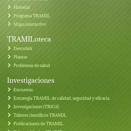
Historial
Programa TRAMIL
Mapa interactivo
TRAMILoteca
Descubrir
Plantas
Problemas de salud
Investigaciones
Footer menu
Encuestas
Estrategia TRAMIL de calidad, seguridad y eficacia
Investigaciones (TRIGS)
Talleres cientificos TRAMIL
Publicaciones de TRAMIL