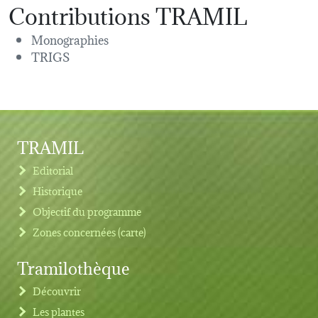
Contributions TRAMIL
Monographies
TRIGS
TRAMIL
Editorial
Historique
Objectif du programme
Zones concernées (carte)
Tramilothèque
Découvrir
Les plantes