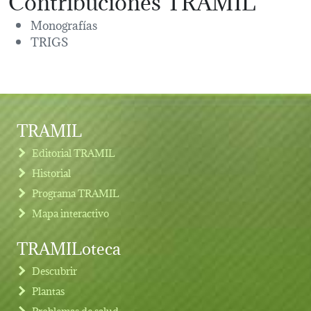
Monografías
TRIGS
TRAMIL
Editorial TRAMIL
Historial
Programa TRAMIL
Mapa interactivo
TRAMILoteca
Descubrir
Plantas
Problemas de salud