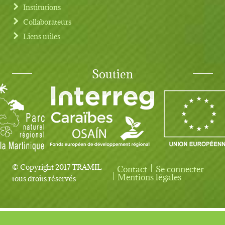
Institutions
Collaborateurs
Liens utiles
Soutien
© Copyright 2017 TRAMIL
Contact
Se connecter
User account menu
Mentions légales
tous droits réservés