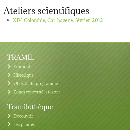
Ateliers scientifiques
XIV. Colombie, Carthagène,
février, 2012
TRAMIL
Editorial
Historique
Objectif du programme
Zones concernées (carte)
Tramilothèque
Découvrir
Les plantes