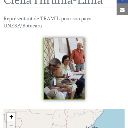
C
Représentant de TRAMIL pour son pays
UNESP/Botucatu
Loading map...
+
−