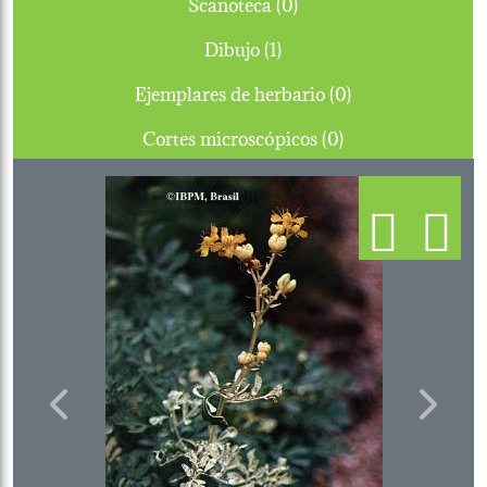
Scanoteca (0)
Dibujo (1)
Ejemplares de herbario (0)
Cortes microscópicos (0)
Previous
Next