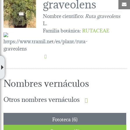
graveolens
C
Nombre científico:
Ruta graveolens
L.
Familia botánica
:
RUTACEAE
Nombres vernáculos
Otros nombres vernáculos
Fototeca (6)