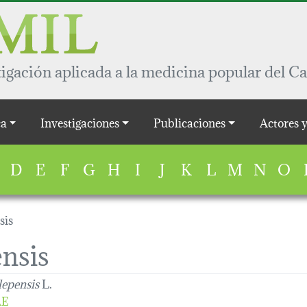
igación aplicada a la medicina popular del Ca
a
Investigaciones
Publicaciones
Actores 
D
E
F
G
H
I
J
K
L
M
N
O
sis
ensis
lepensis
L.
AE