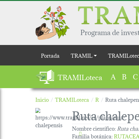
Pasar al contenido principal
Programa de invest
Main navigation
Portada
TRAMIL
TRAMILotec
A
B
C
TRAMILoteca
Inicio
TRAMILoteca
R
Ruta chalepen
Ruta chalep
Nombre científico:
Ruta cha
Familia botánica
:
RUTACE