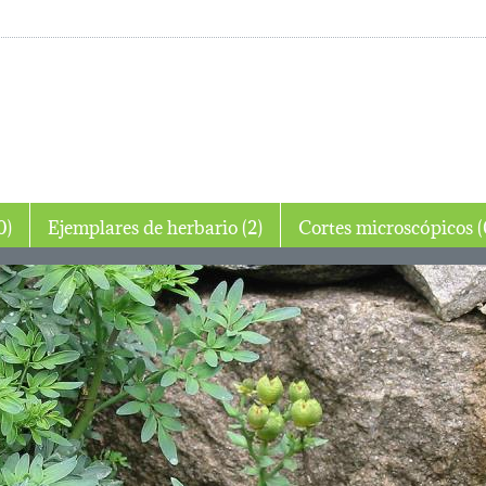
jo (0)
Ejemplares de herbario (2)
Cortes mi