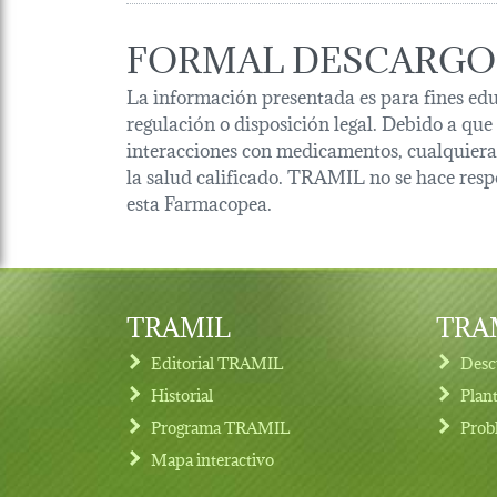
FORMAL DESCARGO
La información presentada es para fines edu
regulación o disposición legal. Debido a que
interacciones con medicamentos, cualquiera 
la salud calificado. TRAMIL no se hace resp
esta Farmacopea.
TRAMIL
TRAM
Editorial TRAMIL
Desc
Historial
Plan
Programa TRAMIL
Prob
Footer menu
Mapa interactivo