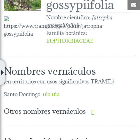
gossypiifolia
C
Nombre científico:
Jatropha
gossypiifolia
L.
Familia botánica
:
EUPHORBIACEAE
Nombres vernáculos
(en territorios con usos significativos TRAMIL)
Santo Domingo:
túa túa
Otros nombres vernáculos