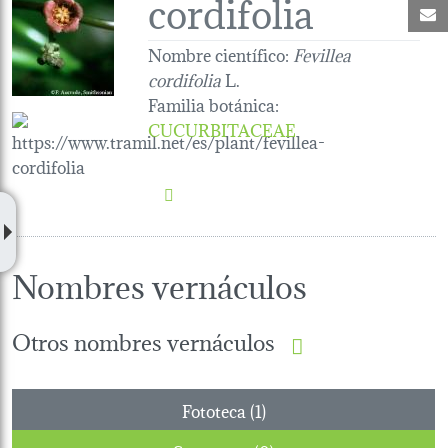
cordifolia
C
Nombre científico:
Fevillea
cordifolia
L.
Familia botánica
:
CUCURBITACEAE
Nombres vernáculos
Otros nombres vernáculos
Fototeca (1)