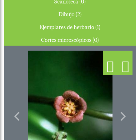
Scanoteca (0)
Dibujo (2)
Ejemplares de herbario (1)
Cortes microscópicos (0)
Previous
Next