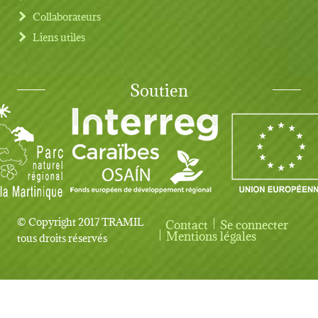
Collaborateurs
Liens utiles
Soutien
© Copyright 2017 TRAMIL
Contact
Se connecter
User account menu
Mentions légales
tous droits réservés