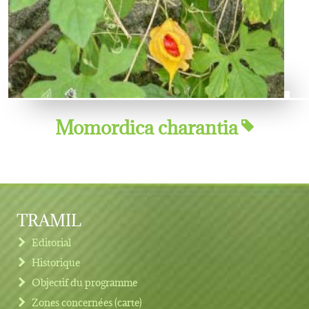
Momordica charantia
TRAMIL
Editorial
Historique
Objectif du programme
Zones concernées (carte)