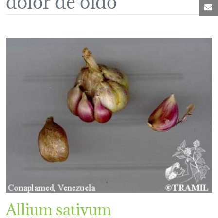
C
Allium sativum