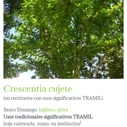
Crescentia cujete
(en territorios con usos significativos TRAMIL)
Santo Domingo:
higüero, güira
Usos tradicionales significativos TRAMIL
hoja calentada, zumo, en instilación
1