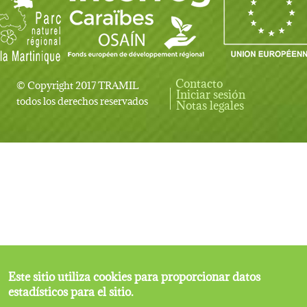
Contacto
© Copyright 2017 TRAMIL
Iniciar sesión
User account menu
todos los derechos reservados
Notas legales
Este sitio utiliza cookies para proporcionar datos
estadísticos para el sitio.