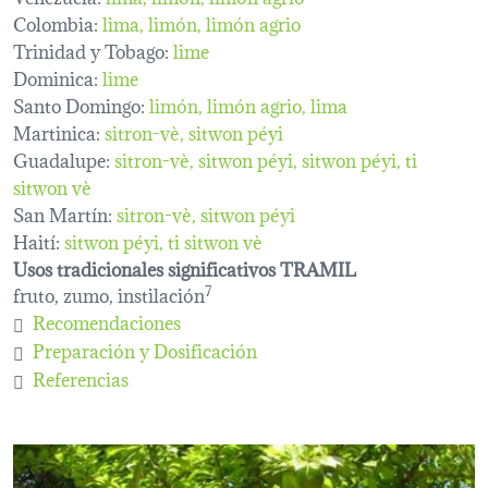
Colombia:
lima
limón
limón agrio
Trinidad y Tobago:
lime
Dominica:
lime
Santo Domingo:
limón, limón agrio, lima
Martinica:
sitron-vè
sitwon péyi
Guadalupe:
sitron-vè
sitwon péyi
sitwon péyi
ti
sitwon vè
San Martín:
sitron-vè
sitwon péyi
Haití:
sitwon péyi
ti sitwon vè
Usos tradicionales significativos TRAMIL
fruto, zumo, instilación
7
Recomendaciones
Preparación y Dosificación
Referencias