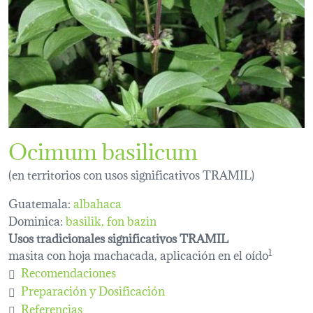
Ocimum basilicum
(en territorios con usos significativos TRAMIL)
Guatemala:
albahaca
Dominica:
basilik
fon bazin
Usos tradicionales significativos TRAMIL
masita con hoja machacada, aplicación en el oído
1
Recomendaciones
Preparación y Dosificación
Referencias