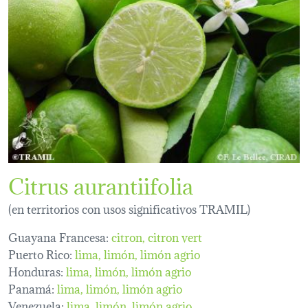
Citrus aurantiifolia
(en territorios con usos significativos TRAMIL)
Guayana Francesa:
citron
citron vert
Puerto Rico:
lima
limón
limón agrio
Honduras:
lima
limón
limón agrio
Panamá:
lima
limón
limón agrio
Venezuela:
lima
limón
limón agrio