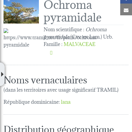
Ochroma
C
pyramidale
Nom scientifique :
Ochroma
pyramidale
(Cav. ex Lam.) Urb.
Famille
:
MALVACEAE
Noms vernaculaires
(dans les territoires avec usage significatif TRAMIL)
République dominicaine:
lana
Distribution géographique