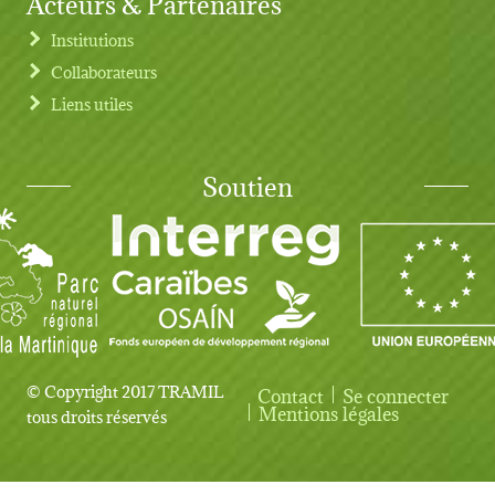
Acteurs & Partenaires
Institutions
Collaborateurs
Liens utiles
Soutien
© Copyright 2017 TRAMIL
Contact
Se connecter
User account menu
Mentions légales
tous droits réservés