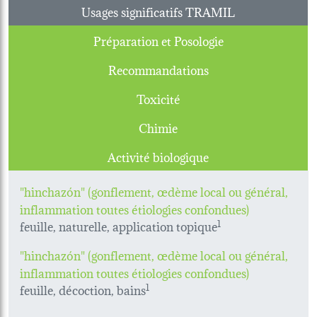
Usages significatifs TRAMIL
Préparation et Posologie
Recommandations
Toxicité
Chimie
Activité biologique
"hinchazón" (gonflement, œdème local ou général,
inflammation toutes étiologies confondues)
feuille, naturelle, application topique
1
"hinchazón" (gonflement, œdème local ou général,
inflammation toutes étiologies confondues)
feuille, décoction, bains
1