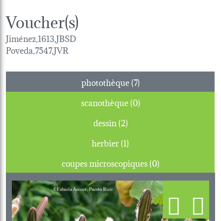
Voucher(s)
Jiménez,1613,JBSD
Poveda,7547,JVR
photothèque (7)
scanothèque (0)
dessin (2)
herbier (1)
coupes microscopiques (0)