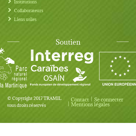
Institutions
Collaborateurs
Liens utiles
Soutien
© Copyright 2017 TRAMIL
Contact
Se connecter
User account menu
Mentions légales
tous droits réservés