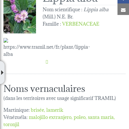
Nom scientifique :
Lippia alba
C
(Mill.) N.E. Br.
Famille
:
VERBENACEAE
Noms vernaculaires
(dans les territoires avec usage significatif TRAMIL)
Martinique:
brisée
lamerik
Vénézuéla:
malojillo extranjero
poleo
santa maría
toronjil