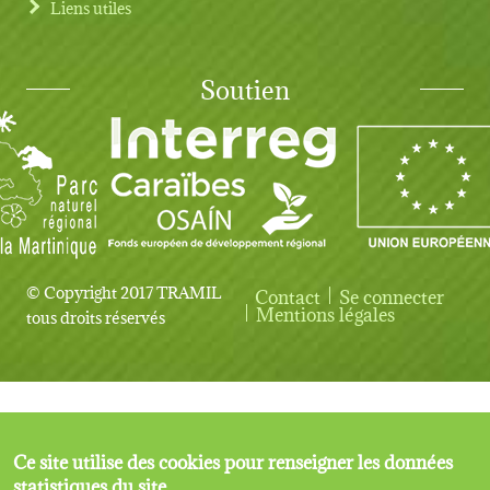
Liens utiles
Soutien
© Copyright 2017 TRAMIL
Contact
Se connecter
User account menu
Mentions légales
tous droits réservés
Ce site utilise des cookies pour renseigner les données
statistiques du site.