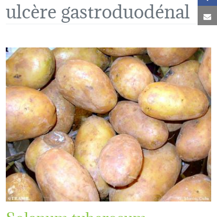
ulcère gastroduodénal
C
Solanum tuberosum