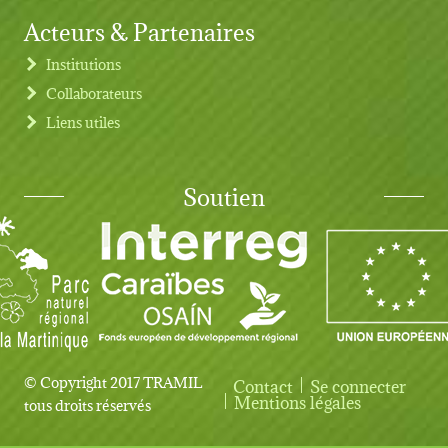
Acteurs & Partenaires
Institutions
Collaborateurs
Liens utiles
Soutien
© Copyright 2017 TRAMIL
Contact
Se connecter
User account menu
Mentions légales
tous droits réservés